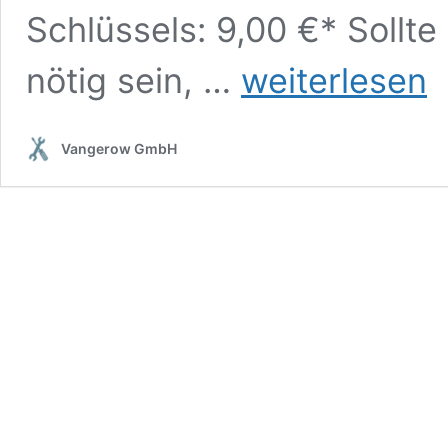
Schlüssels: 9,00 €* Sollt
Autoschlüssel
nötig sein, …
weiterlesen
Reparatur
beim
Spezialisten
Vangerow GmbH