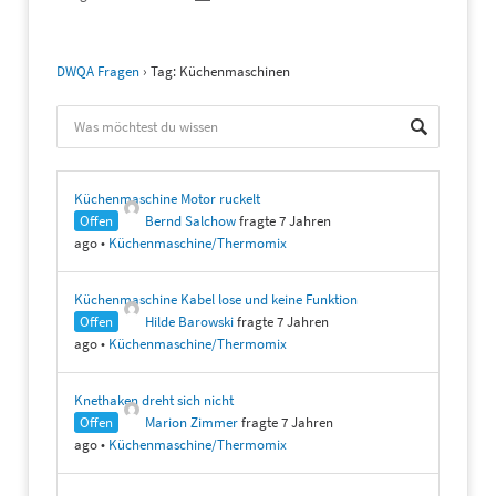
DWQA Fragen
›
Tag: Küchenmaschinen
Küchenmaschine Motor ruckelt
Offen
Bernd Salchow
fragte 7 Jahren
ago
•
Küchenmaschine/Thermomix
Küchenmaschine Kabel lose und keine Funktion
Offen
Hilde Barowski
fragte 7 Jahren
ago
•
Küchenmaschine/Thermomix
Knethaken dreht sich nicht
Offen
Marion Zimmer
fragte 7 Jahren
ago
•
Küchenmaschine/Thermomix