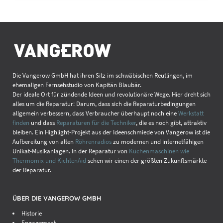
Die Vangerow GmbH hat ihren Sitz im schwäbischen Reutlingen, im
ehemaligen Fernsehstudio von Kapitän Blaubär.
Der ideale Ort für zündende Ideen und revolutionäre Wege. Hier dreht sich
alles um die Reparatur: Darum, dass sich die Reparaturbedingungen
allgemein verbessern, dass Verbraucher überhaupt noch eine
Werkstatt
finden
und dass
Reparaturen für die Techniker
, die es noch gibt, attraktiv
bleiben. Ein Highlight-Projekt aus der Ideenschmiede von Vangerow ist die
Aufbereitung von alten
Röhrenradios
zu modernen und internetfähigen
Unikat-Musikanlagen. In der Reparatur von
Küchenmaschinen wie
Thermomix und KichtenAid
sehen wir einen der größten Zukunftsmärkte
der Reparatur.
ÜBER DIE VANGEROW GMBH
Historie
Engagement