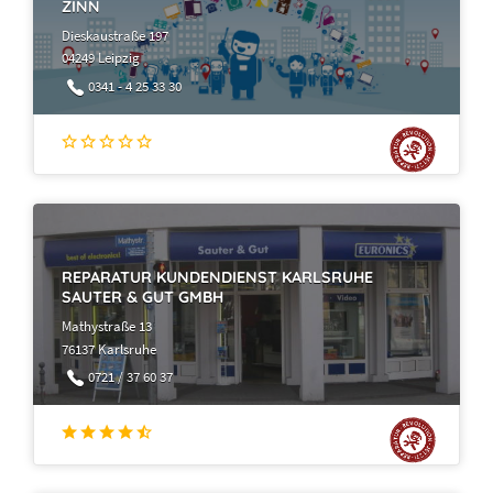
ZINN
Dieskaustraße 197
04249 Leipzig
0341 - 4 25 33 30
REPARATUR KUNDENDIENST KARLSRUHE
SAUTER & GUT GMBH
Mathystraße 13
76137 Karlsruhe
0721 / 37 60 37