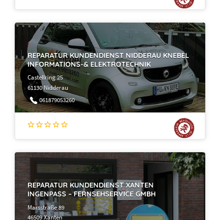
REPARATUR KUNDENDIENST NIDDERAU KNEBEL
INFORMATIONS-& ELEKTROTECHNIK
Castellring 25
61130 Nidderau
061879053260
REPARATUR KUNDENDIENST XANTEN
INGENPASS – FERNSEHSERVICE GMBH
Marsstraße 89
46509 Xanten