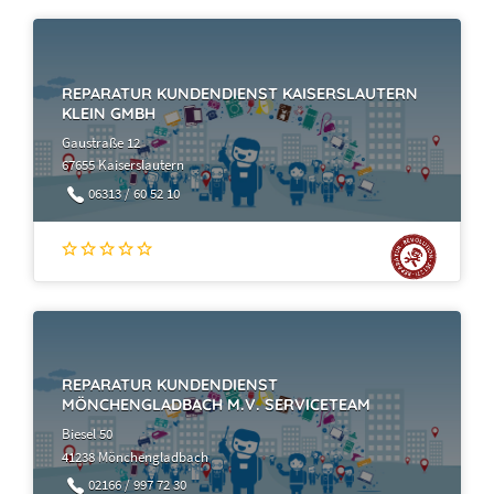
REPARATUR KUNDENDIENST KAISERSLAUTERN
KLEIN GMBH
Gaustraße 12
67655 Kaiserslautern
06313 / 60 52 10
REPARATUR KUNDENDIENST
MÖNCHENGLADBACH M.V. SERVICETEAM
Biesel 50
41238 Mönchengladbach
02166 / 997 72 30