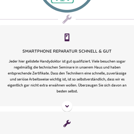
Schnelligkeit und Seriosität sind übrigens vielen Verbraucher bei
einer Handy-Reparatur wichtiger als der Preis. Der muss natürlich
stimmen, völlig klar, aber „geiz ist geil“ steht hier bei den meisten
SMARTPHONE REPARATUR SCHNELL & GUT
nicht an erster Stelle.
Jeder hier gelistete Handydoktor ist gut qualifiziert. Viele besuchen sogar
Worauf legen Sie Wert, bei der Handy Reparatur? Auf
Qualität
?
regelmäßig die technischen Seminare in unserem Haus und haben
Wollen Sie auf Nummer sicher gehen, dass Ihre
Daten nicht „sonst
entsprechende Zertifikate. Dass den Technikern eine schnelle, zuverlässige
wo“
landen und auch nicht zu viel bezahlen? Wollen Sie, dass
und seriöse Arbeitsweise wichtig ist, ist so selbstverständlich, dass wir es
Preis-Leistung
einfach stimmen? Dann empfehlen wir Ihnen die auf
eigentlich gar nicht extra erwähnen wollen. Überzeugen Sie sich davon an
MeinMacher registrierten Smartphonemacher.
besten selbst.
1. SCHNELLIGKEIT IST TRUMPF!
Je länger das Smartphone Feuchtigkeit ausgesetzt ist, umso größer
die Gefahr, dass es zu einem Kurzschluss beziehungsweise zu