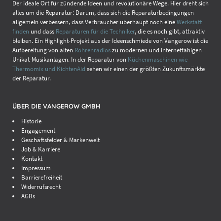
Der ideale Ort für zündende Ideen und revolutionäre Wege. Hier dreht sich
Deckel drauf und Daumen drücken. Je nachdem, wie lange das
alles um die Reparatur: Darum, dass sich die Reparaturbedingungen
Handy im Wasser lag, kann das schon mal 2 Tage dauern.
allgemein verbessern, dass Verbraucher überhaupt noch eine
Werkstatt
finden
und dass
Reparaturen für die Techniker
, die es noch gibt, attraktiv
5. LASSEN SIE IHR HANDY VON EINEM FACHMANN CHECKEN,
bleiben. Ein Highlight-Projekt aus der Ideenschmiede von Vangerow ist die
BEVOR SIE ES WIEDER EINSCHALTEN!
Aufbereitung von alten
Röhrenradios
zu modernen und internetfähigen
Sollte auf der Platine noch irgendwo Feuchtigkeit sein, droht ein
Unikat-Musikanlagen. In der Reparatur von
Küchenmaschinen wie
Kurzschluss und alle Mühe war umsonst. Bei neueren Handys, die
Thermomix und KichtenAid
sehen wir einen der größten Zukunftsmärkte
Sie nicht selber öffnen können, haben Sie keine Chance das
der Reparatur.
festzustellen! Aber auch bei älteren Modellen lohnt es sich aber auf
Nummer sicher zu gehen und einen Fachmann zu konsultieren.
ÜBER DIE VANGEROW GMBH
Eine Wasserschaden-Reparatur ist für einen Handy-Doktor
Historie
eigentlich immer eine Routine-Reparatur und kostet in der
Engagement
Regel zwischen 30 und 50 Euro.
Dafür öffnet der Smartphone-
Geschäftsfelder & Markenwelt
Techniker das Handy fachgerecht und prüft bzw. reinigt die Platine
Job & Karriere
professionell. In gut der Hälfte der Fälle funktioniert das Gerät dann
Kontakt
wieder einwandfrei.
Impressum
Barrierefreiheit
Widerrufsrecht
Ein
Wasserschaden
ist übrigens nie eine Garantie-Reparatur. Daher
AGBs
lohnt es sich hier auf jeden Fall zu einer freien Reparatur-Werkstatt
zu gehen. Diese ist erfahrungsgemäß günstiger als der
Kundenservice der Hersteller und auch richtig fit in der Reparatur.