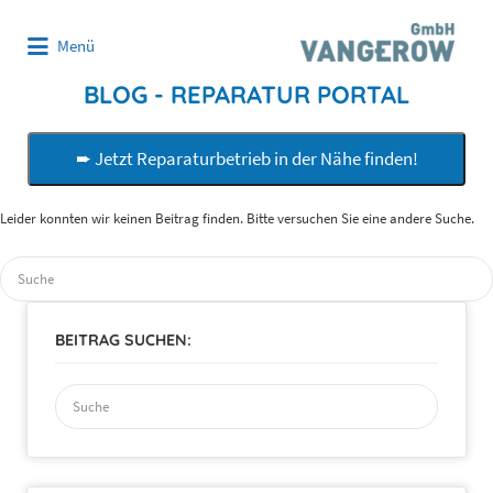
Suchen
Menü
nach:
BLOG - REPARATUR PORTAL
➨ Jetzt Reparaturbetrieb in der Nähe finden!
Leider konnten wir keinen Beitrag finden. Bitte versuchen Sie eine andere Suche.
Suchen
nach:
BEITRAG SUCHEN:
Suchen
nach: