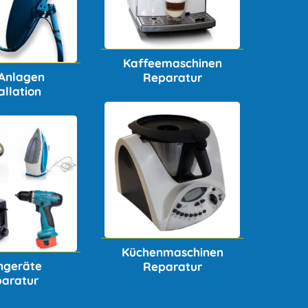
Kaffeemaschinen
Anlagen
Reparatur
allation
Küchenmaschinen
ingeräte
Reparatur
aratur