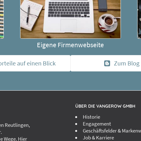
Eigene Firmenwebseite
orteile auf einen Blick
Zum Blog
ÜBER DIE VANGEROW GMBH
Historie
Engagement
n Reutlingen,
Geschäftsfelder & Markenw
.
Job & Karriere
re Wege. Hier