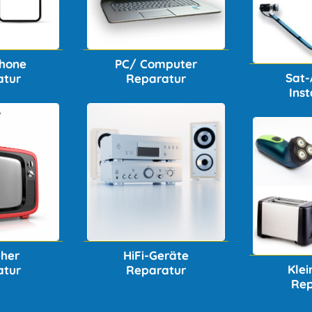
hone
PC/ Computer
Sat-
atur
Reparatur
Inst
eher
HiFi-Geräte
Kle
atur
Reparatur
Rep