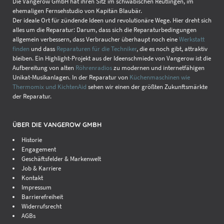
Die Vangerow GmbH hat ihren Sitz im schwäbischen Reutlingen, im
ehemaligen Fernsehstudio von Kapitän Blaubär.
Der ideale Ort für zündende Ideen und revolutionäre Wege. Hier dreht sich
alles um die Reparatur: Darum, dass sich die Reparaturbedingungen
allgemein verbessern, dass Verbraucher überhaupt noch eine
Werkstatt
finden
und dass
Reparaturen für die Techniker
, die es noch gibt, attraktiv
bleiben. Ein Highlight-Projekt aus der Ideenschmiede von Vangerow ist die
Aufbereitung von alten
Röhrenradios
zu modernen und internetfähigen
Unikat-Musikanlagen. In der Reparatur von
Küchenmaschinen wie
Thermomix und KichtenAid
sehen wir einen der größten Zukunftsmärkte
der Reparatur.
ÜBER DIE VANGEROW GMBH
Historie
Engagement
Geschäftsfelder & Markenwelt
Job & Karriere
Kontakt
Impressum
Barrierefreiheit
Widerrufsrecht
AGBs