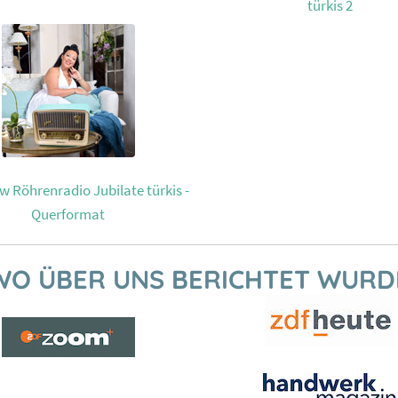
türkis 2
 Röhrenradio Jubilate türkis -
Querformat
WO ÜBER UNS BERICHTET WURD