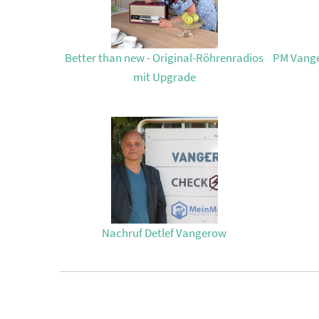
Better than new - Original-Röhrenradios
PM Vange
mit Upgrade
Nachruf Detlef Vangerow