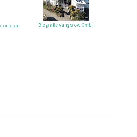
Biografie Vangerow GmbH
rriculum
w