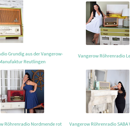
dio Grundig aus der Vangerow-
Vangerow Röhrenradio L
Manufaktur Reutlingen
w Röhrenradio Nordmende rot
Vangerow Röhrenradio SABA V