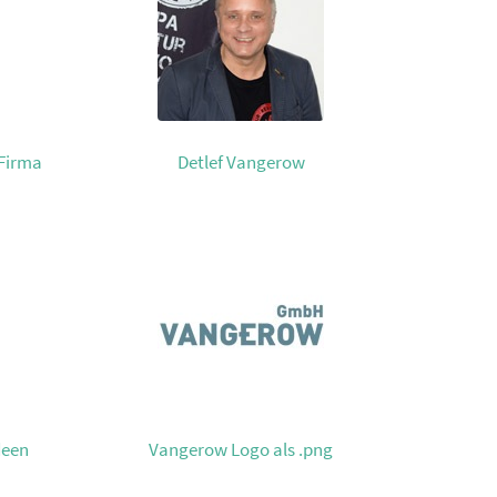
 Firma
Detlef Vangerow
deen
Vangerow Logo als .png