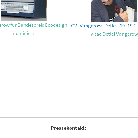
row für Bundespreis Ecodesign
CV_Vangerow_Detlef_10_19
Cu
nominiert
Vitae Detlef Vangero
Pressekontakt: