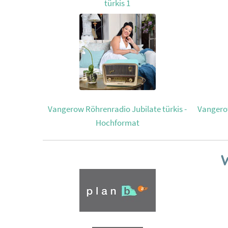
türkis 1
Vangerow Röhrenradio Jubilate türkis -
Vangerow
Hochformat