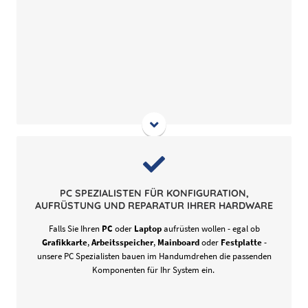
Ob eine
GeForce Grafikkarte
mit Ihrem System kompatibel
ist? Welche Vorteile hat ein
ASUS Mainboard
gegenüber
einem
Gigabyte Mainboard
? Für Fragen rund um das
PC SPEZIALISTEN FÜR KONFIGURATION,
Thema Konfiguration, Aufrüstung und Reparatur von
AUFRÜSTUNG UND REPARATUR IHRER HARDWARE
Computer Hardware finden Sie hier Ihren idealen
Falls Sie Ihren
PC
oder
Laptop
aufrüsten wollen - egal ob
Ansprechpartner.
Grafikkarte
,
Arbeitsspeicher
,
Mainboard
oder
Festplatte
-
unsere PC Spezialisten bauen im Handumdrehen die passenden
Komponenten für Ihr System ein.