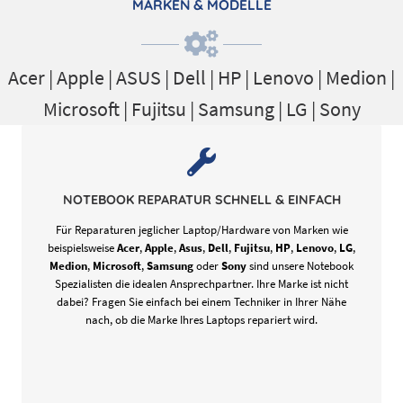
MARKEN & MODELLE
Acer | Apple | ASUS | Dell | HP | Lenovo | Medion |
Microsoft | Fujitsu
| Samsung | LG | Sony
Über unsere Suche werden Ihnen mit der Eingabe Ihrer
Postleitzahl EDV Techniker in Ihrer Nähe angezeigt. Wählen Sie
einen passenden Reparaturbetrieb aus, der Ihnen PC repariert
NOTEBOOK REPARATUR SCHNELL & EINFACH
und nehmen Sie am besten direkt Kontakt für einen PC Notdienst
auf.
Für Reparaturen jeglicher Laptop/Hardware von Marken wie
beispielsweise
Acer
,
Apple
,
Asus
,
Dell
,
Fujitsu
,
HP
,
Lenovo
,
LG
,
Medion
,
Microsoft
,
Samsung
oder
Sony
sind unsere Notebook
Spezialisten die idealen Ansprechpartner. Ihre Marke ist nicht
dabei? Fragen Sie einfach bei einem Techniker in Ihrer Nähe
nach, ob die Marke Ihres Laptops repariert wird.