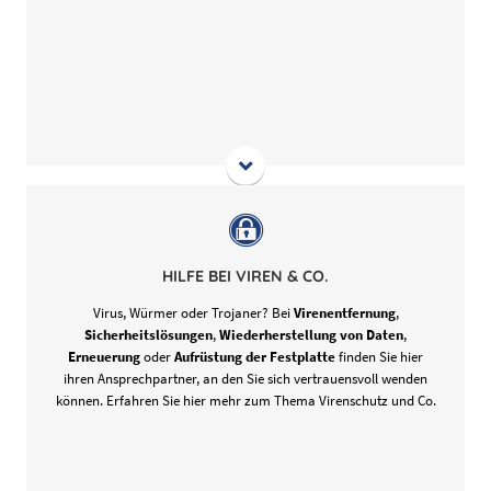
Die Spezialisten entfernen Malware schnell und ohne
Probleme. Sie sind sich unsicher, wie sich am besten
schützen? Auch dabei helfen Ihnen unsere IT Spezialisten
HILFE BEI VIREN & CO.
mit Informationen rund um passende Antiviren-Software.
Virus, Würmer oder Trojaner? Bei
Virenentfernung
,
Sicherheitslösungen
,
Wiederherstellung von Daten
,
Erneuerung
oder
Aufrüstung der Festplatte
finden Sie hier
ihren Ansprechpartner, an den Sie sich vertrauensvoll wenden
können. Erfahren Sie hier mehr zum Thema Virenschutz und Co.