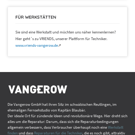
FÜR WERKSTÄTTEN
Sie sind eine Werkstatt und möchten uns näher kennenlernen?
Hier geht´s zu VRIENDS, unserer Plattform für Techniker.
www.vriends-vangerow.de
↗
Die Vangerow GmbH hat ihren Sitz im schwäbischen Reutlingen, im
ehemaligen Fernsehstudio von Kapitän Blaubär.
Der ideale Ort für zündende Ideen und revolutionäre Wege. Hier dreht sich
alles um die Reparatur: Darum, dass sich die Reparaturbedingungen
allgemein verbessern, dass Verbraucher überhaupt noch eine
Werkstatt
finden
und dass
Reparaturen für die Techniker
, die es noch gibt, attraktiv