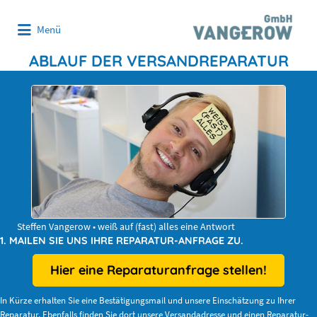
Suchen
Menü
nach:
ABLAUF DER VERSANDREPARATUR
Steffen Vangerow • weiß auf (fast) alles eine Antwort
1. MAILEN SIE UNS IHRE REPARATUR-ANFRAGE ZU.
Hier eine Reparaturanfrage stellen!
In Kürze erhalten Sie eine Bestätigungsmail und unsere Einschätzung zu Ihrer
Reparatur. Ebenfalls finden Sie dort unsere Versandadresse und einen Reparatur-