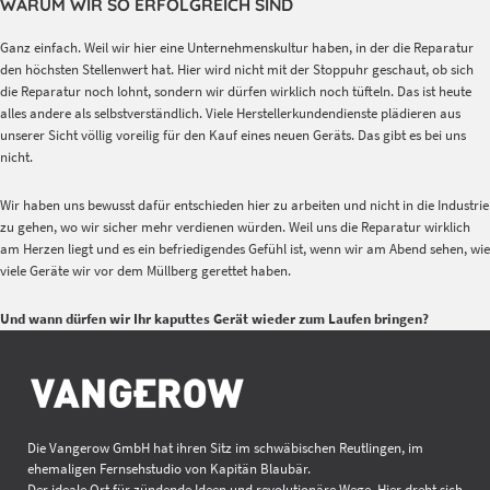
WARUM WIR SO ERFOLGREICH SIND
Ganz einfach. Weil wir hier eine Unternehmenskultur haben, in der die Reparatur
den höchsten Stellenwert hat. Hier wird nicht mit der Stoppuhr geschaut, ob sich
die Reparatur noch lohnt, sondern wir dürfen wirklich noch tüfteln. Das ist heute
alles andere als selbstverständlich. Viele Herstellerkundendienste plädieren aus
unserer Sicht völlig voreilig für den Kauf eines neuen Geräts. Das gibt es bei uns
nicht.
Wir haben uns bewusst dafür entschieden hier zu arbeiten und nicht in die Industrie
zu gehen, wo wir sicher mehr verdienen würden. Weil uns die Reparatur wirklich
am Herzen liegt und es ein befriedigendes Gefühl ist, wenn wir am Abend sehen, wie
viele Geräte wir vor dem Müllberg gerettet haben.
Und wann dürfen wir Ihr kaputtes Gerät wieder zum Laufen bringen?
Die Vangerow GmbH hat ihren Sitz im schwäbischen Reutlingen, im
ehemaligen Fernsehstudio von Kapitän Blaubär.
Der ideale Ort für zündende Ideen und revolutionäre Wege. Hier dreht sich