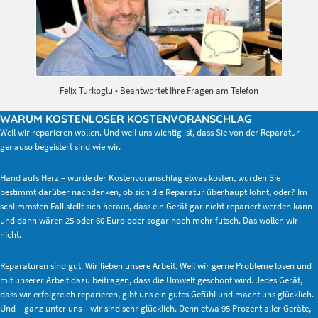
Felix Turkoglu • Beantwortet Ihre Fragen am Telefon
WARUM KOSTENLOSER KOSTENVORANSCHLAG
Weil wir reparieren wollen. Und weil uns wichtig ist, dass Sie von der Reparatur
genauso begeistert sind wie wir.
Hand aufs Herz – würde der Kostenvoranschlag etwas kosten, würden Sie
bestimmt darüber nachdenken, ob sich die Reparatur überhaupt lohnt, oder? Im
schlimmsten Fall stellt sich heraus, dass ein Gerät gar nicht repariert werden kann
und dann wären 25 oder 60 Euro oder sogar noch mehr futsch. Das wollen wir
nicht.
Reparaturen sind gut. Wir lieben unsere Arbeit. Weil wir gerne Probleme lösen und
mit unserer Arbeit dazu beitragen, dass die Umwelt geschont wird. Jedes Gerät,
dass wir erfolgreich reparieren, gibt uns ein gutes Gefühl und macht uns glücklich.
Und – ganz unter uns – wir sind sehr glücklich. Denn etwa 95 Prozent aller Geräte,