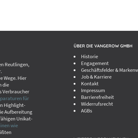
ÜBER DIE VANGEROW GMBH
Historie
Engagement
n Reutlingen,
Geschäftsfelder & Markenw
.
Job & Karriere
re Wege. Hier
Kontakt
h die
Impressum
s Verbraucher
Barrierefreiheit
paraturen für
Widerrufsrecht
in Highlight-
AGBs
ie Aufbereitung
fähigen Unikat-
nen wie
rößten