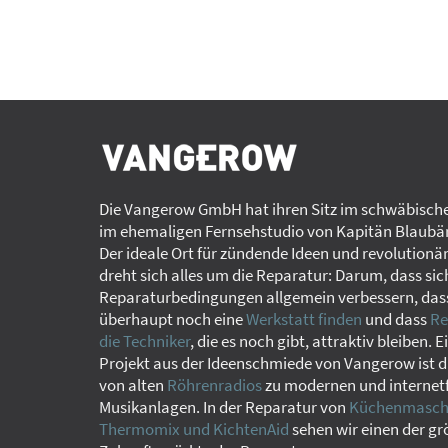
Die Vangerow GmbH hat ihren Sitz im schwäbische
im ehemaligen Fernsehstudio von Kapitän Blaubär
Der ideale Ort für zündende Ideen und revolutionä
dreht sich alles um die Reparatur: Darum, dass sic
Reparaturbedingungen allgemein verbessern, das
überhaupt noch eine
Werkstatt finden
und dass
Re
die Techniker
, die es noch gibt, attraktiv bleiben. E
Projekt aus der Ideenschmiede von Vangerow ist d
von alten
Röhrenradios
zu modernen und internet
Musikanlagen. In der Reparatur von
Küchenmaschi
Thermomix und KichtenAid
sehen wir einen der g