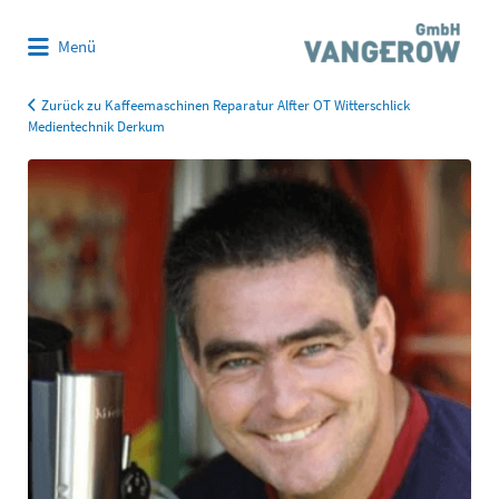
Suchen
Menü
nach:
Zurück zu Kaffeemaschinen Reparatur Alfter OT Witterschlick
Medientechnik Derkum