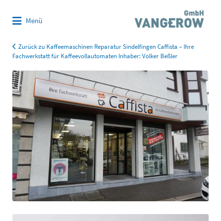
Suchen
Menü
nach:
Zurück zu Kaffeemaschinen Reparatur Sindelfingen Caffista – Ihre
Fachwerkstatt für Kaffeevollautomaten Inhaber: Volker Beßler