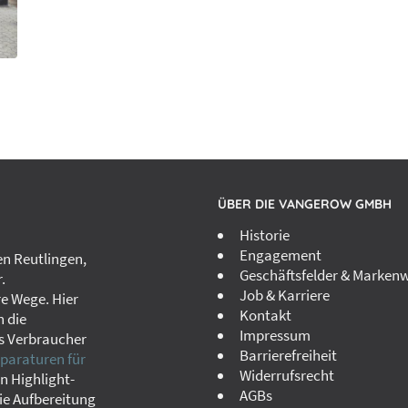
ÜBER DIE VANGEROW GMBH
Historie
Engagement
n Reutlingen,
Geschäftsfelder & Markenw
.
Job & Karriere
re Wege. Hier
Kontakt
h die
Impressum
s Verbraucher
Barrierefreiheit
paraturen für
Widerrufsrecht
in Highlight-
AGBs
ie Aufbereitung