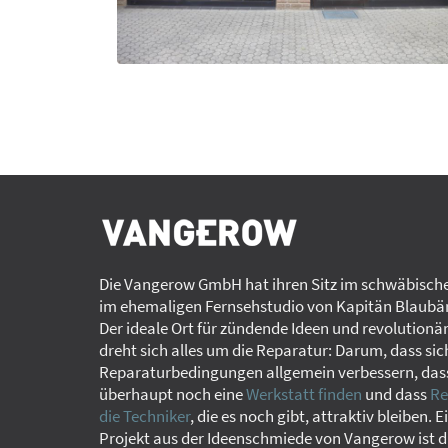
Die Vangerow GmbH hat ihren Sitz im schwäbische
im ehemaligen Fernsehstudio von Kapitän Blaubär
Der ideale Ort für zündende Ideen und revolutionä
dreht sich alles um die Reparatur: Darum, dass sic
Reparaturbedingungen allgemein verbessern, das
überhaupt noch eine
Werkstatt finden
und dass
Re
die Techniker
, die es noch gibt, attraktiv bleiben. E
Projekt aus der Ideenschmiede von Vangerow ist d