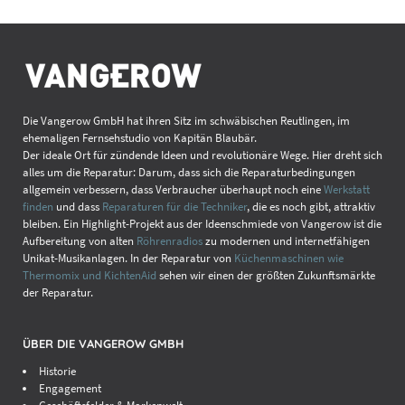
Die Vangerow GmbH hat ihren Sitz im schwäbischen Reutlingen, im
ehemaligen Fernsehstudio von Kapitän Blaubär.
Der ideale Ort für zündende Ideen und revolutionäre Wege. Hier dreht sich
alles um die Reparatur: Darum, dass sich die Reparaturbedingungen
allgemein verbessern, dass Verbraucher überhaupt noch eine
Werkstatt
finden
und dass
Reparaturen für die Techniker
, die es noch gibt, attraktiv
bleiben. Ein Highlight-Projekt aus der Ideenschmiede von Vangerow ist die
Aufbereitung von alten
Röhrenradios
zu modernen und internetfähigen
Unikat-Musikanlagen. In der Reparatur von
Küchenmaschinen wie
Thermomix und KichtenAid
sehen wir einen der größten Zukunftsmärkte
der Reparatur.
ÜBER DIE VANGEROW GMBH
Historie
Engagement