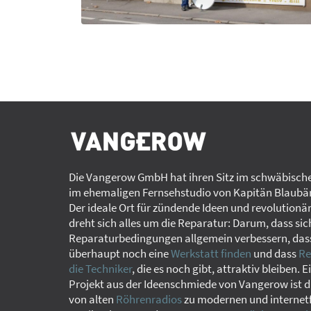
Die Vangerow GmbH hat ihren Sitz im schwäbische
im ehemaligen Fernsehstudio von Kapitän Blaubär
Der ideale Ort für zündende Ideen und revolutionä
dreht sich alles um die Reparatur: Darum, dass sic
Reparaturbedingungen allgemein verbessern, das
überhaupt noch eine
Werkstatt finden
und dass
Re
die Techniker
, die es noch gibt, attraktiv bleiben. E
Projekt aus der Ideenschmiede von Vangerow ist d
von alten
Röhrenradios
zu modernen und internet