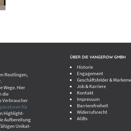
ÜBER DIE VANGEROW GMBH
Historie
Engagement
n Reutlingen,
Geschäftsfelder & Markenw
.
Job & Karriere
re Wege. Hier
Kontakt
h die
Impressum
s Verbraucher
Barrierefreiheit
paraturen für
Widerrufsrecht
in Highlight-
AGBs
ie Aufbereitung
fähigen Unikat-