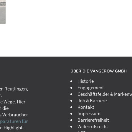
ÜBER DIE VANGEROW GMBH
Historie
Engagement
n Reutlingen,
Geschäftsfelder & Markenw
.
Job & Karriere
re Wege. Hier
Kontakt
h die
Impressum
s Verbraucher
Barrierefreiheit
paraturen für
Widerrufsrecht
in Highlight-