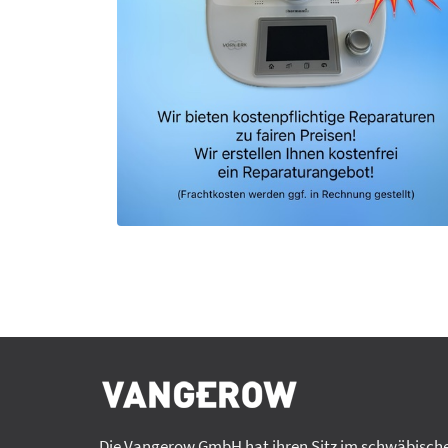
Die Vangerow GmbH hat ihren Sitz im schwäbische