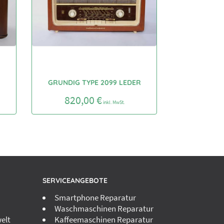
GRUNDIG TYPE 2099 LEDER
820,00
€
inkl. MwSt.
SERVICEANGEBOTE
Smartphone Reparatur
Waschmaschinen Reparatur
elt
Kaffeemaschinen Reparatur