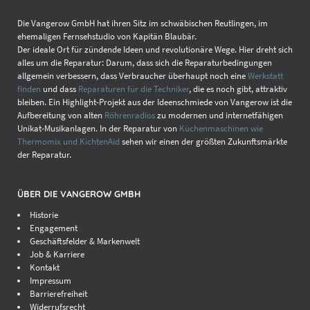
Die Vangerow GmbH hat ihren Sitz im schwäbischen Reutlingen, im
ehemaligen Fernsehstudio von Kapitän Blaubär.
Der ideale Ort für zündende Ideen und revolutionäre Wege. Hier dreht sich
alles um die Reparatur: Darum, dass sich die Reparaturbedingungen
allgemein verbessern, dass Verbraucher überhaupt noch eine
Werkstatt
finden
und dass
Reparaturen für die Techniker
, die es noch gibt, attraktiv
bleiben. Ein Highlight-Projekt aus der Ideenschmiede von Vangerow ist die
Aufbereitung von alten
Röhrenradios
zu modernen und internetfähigen
Unikat-Musikanlagen. In der Reparatur von
Küchenmaschinen wie
Thermomix und KichtenAid
sehen wir einen der größten Zukunftsmärkte
der Reparatur.
ÜBER DIE VANGEROW GMBH
Historie
Engagement
Geschäftsfelder & Markenwelt
Job & Karriere
Kontakt
Impressum
Barrierefreiheit
Widerrufsrecht