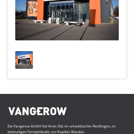
Die Vangerow GmbH hat ihren Sitz im schwäbischen Reutlingen, im
ehemaligen Fernsehstudio von Kapitän Blaubär.