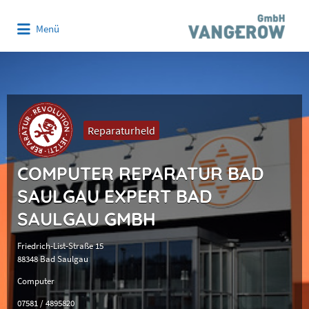
Suchen
Menü
nach:
Reparaturheld
COMPUTER REPARATUR BAD
SAULGAU EXPERT BAD
SAULGAU GMBH
Friedrich-List-Straße 15
88348 Bad Saulgau
Computer
07581 / 4895820