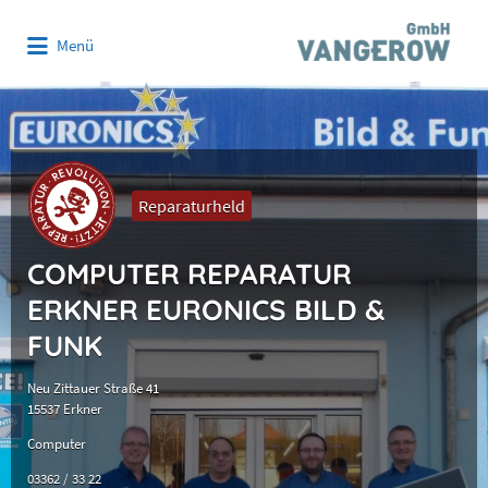
Suchen
Menü
nach:
Reparaturheld
COMPUTER REPARATUR
ERKNER EURONICS BILD &
FUNK
Neu Zittauer Straße 41
15537 Erkner
Computer
03362 / 33 22