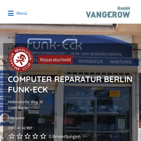
Suchen
Menü
nach:
Reparaturheld
COMPUTER REPARATUR BERLIN
FUNK-ECK
Hellersdorfer Weg 35
12689 Berlin
Computer
030 / 47 42 897
0 Bewertungen