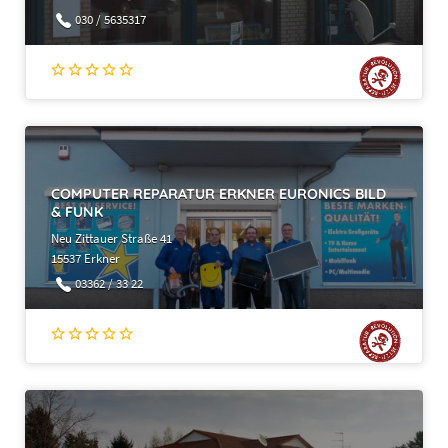
030 / 5635317
COMPUTER REPARATUR ERKNER EURONICS BILD
& FUNK
Neu Zittauer Straße 41
15537 Erkner
03362 / 33 22