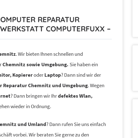
E COMPUTER REPARATUR
Y WERKSTATT COMPUTERFUXX –
emnitz
. Wir bieten Ihnen schnellen und
ur
Chemnitz
sowie
Umgebung.
Sie haben ein
itor, Kopierer
oder
Laptop
? Dann sind wir der
r Reparatur
Chemnitz
und Umgebung
. Wegen
ernet
? Dann bringen wir Ihr
defektes Wlan,
en wieder in Ordnung.
emnitz
und Umland
? Dann rufen Sie uns einfach
chäft vorbei. Wir beraten Sie gerne zu den