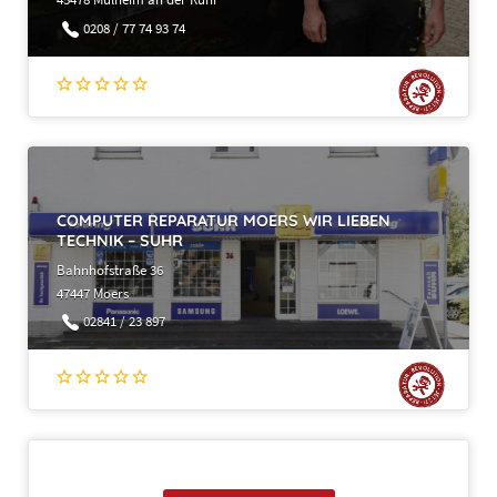
45478 Mülheim an der Ruhr
0208 / 77 74 93 74
COMPUTER REPARATUR MOERS WIR LIEBEN
TECHNIK – SUHR
Bahnhofstraße 36
47447 Moers
02841 / 23 897