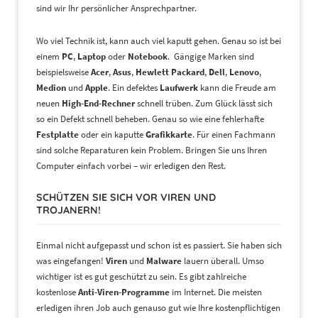
sind wir Ihr persönlicher Ansprechpartner.
Wo viel Technik ist, kann auch viel kaputt gehen. Genau so ist bei
einem
PC
,
Laptop
oder
Notebook
. Gängige Marken sind
beispielsweise
Acer
,
Asus
,
Hewlett Packard
,
Dell
,
Lenovo
,
Medion
und
Apple
. Ein defektes
Laufwerk
kann die Freude am
neuen
High-End-Rechner
schnell trüben. Zum Glück lässt sich
so ein Defekt schnell beheben. Genau so wie eine fehlerhafte
Festplatte
oder ein kaputte
Grafikkarte
. Für einen Fachmann
sind solche Reparaturen kein Problem. Bringen Sie uns Ihren
Computer einfach vorbei – wir erledigen den Rest.
SCHÜTZEN SIE SICH VOR VIREN UND
TROJANERN!
Einmal nicht aufgepasst und schon ist es passiert. Sie haben sich
was eingefangen!
Viren
und
Malware
lauern überall. Umso
wichtiger ist es gut geschützt zu sein. Es gibt zahlreiche
kostenlose
Anti-Viren-Programme
im Internet. Die meisten
erledigen ihren Job auch genauso gut wie Ihre kostenpflichtigen