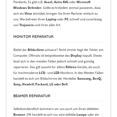
Pendants. Es gibt z.B.
Avast
,
Avira
AVG
oder
Microsoft
Windows Defender
. Sollte es trotzdem einmal passieren, dass
sich ein
Virus
einnistet, bringen Sie Ihren Rechner einfach zu
uns. Wie befreien Ihren
Laptop
oder
PC
schnell und zuverlässig
von
Trojanern
und Viren aller Art.
MONITOR REPARATUR
Bleibt der
Bildschirm
schwarz? Nicht immer liegt der Fehler am
Computer. Oftmals ist beispielsweise das
Display
kaputt. Dieses
lässt sich in den meisten Fällen jedoch schnell und günstig
reparieren. Das gilt sowohl für ältere
Röhren
-Geräte, als auch
für hochmoderne
LCD
– und
LED
-Monitore. In den Meisten Fällen
handelt es sich um Bildschirme der Hersteller
Samsung, BenQ,
Sony, Hewlett Packard, LG oder Dell
.
BEAMER REPARATUR
Selbstverständlich kümmern wir uns auch um Ihren defekten
Beamer
. Oft handelt es sich nur eine defekte
Lampe
oder
ein