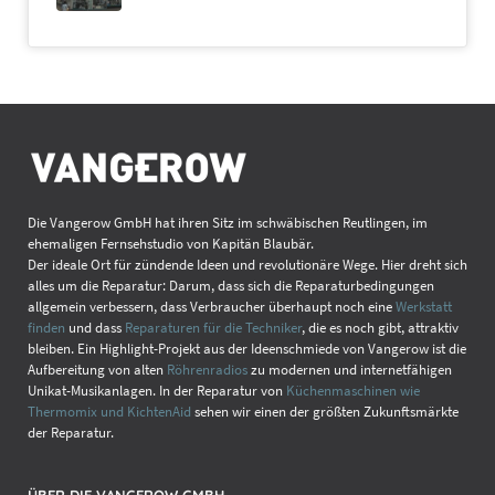
Die Vangerow GmbH hat ihren Sitz im schwäbischen Reutlingen, im
ehemaligen Fernsehstudio von Kapitän Blaubär.
Der ideale Ort für zündende Ideen und revolutionäre Wege. Hier dreht sich
alles um die Reparatur: Darum, dass sich die Reparaturbedingungen
allgemein verbessern, dass Verbraucher überhaupt noch eine
Werkstatt
finden
und dass
Reparaturen für die Techniker
, die es noch gibt, attraktiv
bleiben. Ein Highlight-Projekt aus der Ideenschmiede von Vangerow ist die
Aufbereitung von alten
Röhrenradios
zu modernen und internetfähigen
Unikat-Musikanlagen. In der Reparatur von
Küchenmaschinen wie
Thermomix und KichtenAid
sehen wir einen der größten Zukunftsmärkte
der Reparatur.
ÜBER DIE VANGEROW GMBH