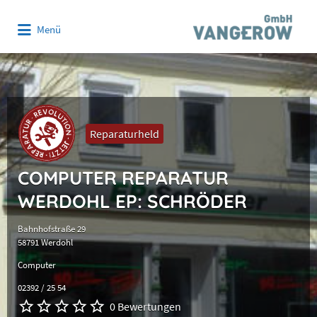
Suchen
Menü
nach:
Reparaturheld
COMPUTER REPARATUR
WERDOHL EP: SCHRÖDER
Bahnhofstraße 29
58791 Werdohl
Computer
02392 / 25 54
0 Bewertungen