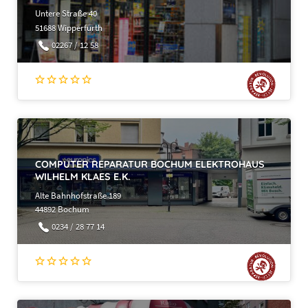
Untere Straße 40
51688 Wipperfürth
02267 / 12 58
COMPUTER REPARATUR BOCHUM ELEKTROHAUS
WILHELM KLAES E.K.
Alte Bahnhofstraße 189
44892 Bochum
0234 / 28 77 14