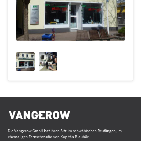
Die Vangerow GmbH hat ihren Sitz im schwäbischen Reutlingen, im
ehemaligen Fernsehstudio von Kapitän Blaubär.