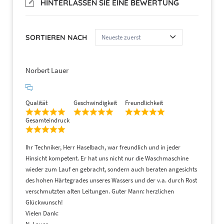
HINTERLASSEN SIE EINE BEWERTUNG
Vertretungsberechtigte:
Willi Hagen
Registernummer:
HRB 550452
SORTIEREN NACH
Amtsgericht:
Registergericht Ulm
Norbert Lauer
Umsatzsteuer-ID:
DE146352935
Telefonnummer:
+49 7503 93030
Qualität
Geschwindigkeit
Freundlichkeit
Faxnummer:
+49 7503 930360
Gesamteindruck
E-Mail:
zentrale@euronics-
Ihr Techniker, Herr Haselbach, war freundlich und in jeder
hagen.de
Hinsicht kompetent. Er hat uns nicht nur die Waschmaschine
wieder zum Lauf en gebracht, sondern auch beraten angesichts
des hohen Härtegrades unseres Wassers und der v.a. durch Rost
verschmutzten alten Leitungen. Guter Mann: herzlichen
Glückwunsch!
Vielen Dank: