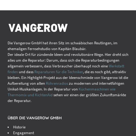
Die Vangerow GmbH hat ihren Sitz im schwäbischen Reutlingen, im
ehemaligen Fernsehstudio von Kapitän Blaubär.
Der ideale Ort für zündende Ideen und revolutionäre Wege. Hier dreht sich
alles um die Reparatur: Darum, dass sich die Reparaturbedingungen
allgemein verbessern, dass Verbraucher überhaupt noch eine
Werkstatt
finden
und dass
Reparaturen für die Techniker
, die es noch gibt, attraktiv
bleiben. Ein Highlight-Projekt aus der Ideenschmiede von Vangerow ist die
Aufbereitung von alten
Röhrenradios
zu modernen und internetfähigen
Unikat-Musikanlagen. In der Reparatur von
Küchenmaschinen wie
Thermomix und KichtenAid
sehen wir einen der größten Zukunftsmärkte
der Reparatur.
ÜBER DIE VANGEROW GMBH
Historie
Engagement