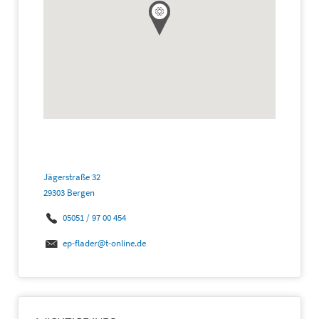
Jägerstraße 32
29303 Bergen
05051 / 97 00 454
ep-flader@t-online.de