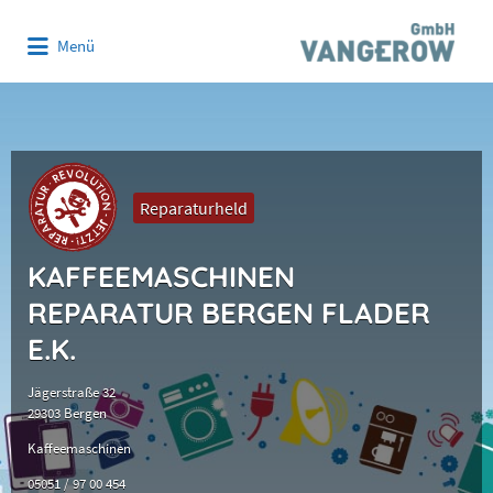
Suchen
Menü
nach:
Reparaturheld
KAFFEEMASCHINEN
REPARATUR BERGEN FLADER
E.K.
Jägerstraße 32
29303 Bergen
Kaffeemaschinen
05051 / 97 00 454