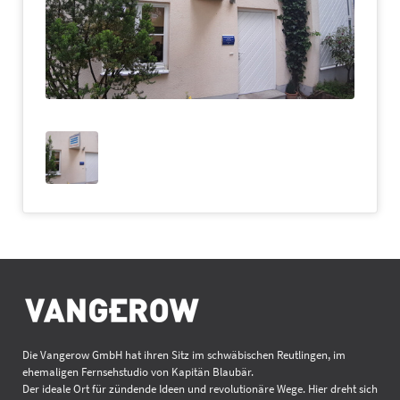
Die Vangerow GmbH hat ihren Sitz im schwäbischen Reutlingen, im
ehemaligen Fernsehstudio von Kapitän Blaubär.
Der ideale Ort für zündende Ideen und revolutionäre Wege. Hier dreht sich