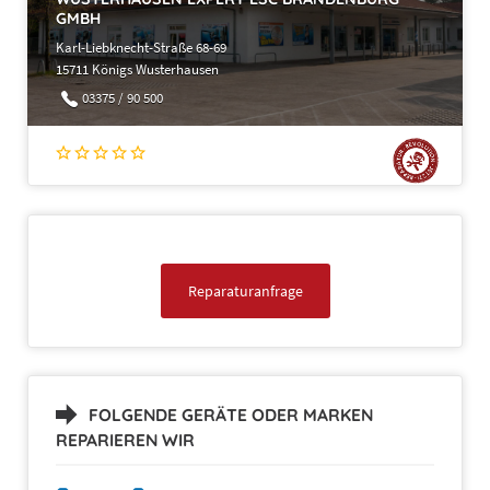
GMBH
Karl-Liebknecht-Straße 68-69
15711 Königs Wusterhausen
03375 / 90 500
Reparaturanfrage
FOLGENDE GERÄTE ODER MARKEN
REPARIEREN WIR