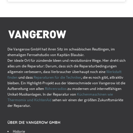
Die Vangerow GmbH hat ihren Sitz im schwäbischen Reutlingen, im
ehemaligen Fernsehstudio von Kapitän Blaubär.
Der ideale Ort für zündende Ideen und revolutionäre Wege. Hier dreht sich
alles um die Reparatur: Darum, dass sich die Reparaturbedingungen
allgemein verbessern, dass Verbraucher überhaupt noch eine
Werkstatt
finden
und dass
Reparaturen für die Techniker
, die es noch gibt, attraktiv
bleiben. Ein Highlight-Projekt aus der Ideenschmiede von Vangerow ist die
Aufbereitung von alten
Röhrenradios
zu modernen und internetfähigen
Unikat-Musikanlagen. In der Reparatur von
Küchenmaschinen wie
Thermomix und KichtenAid
sehen wir einen der größten Zukunftsmärkte
der Reparatur.
ÜBER DIE VANGEROW GMBH
Historie