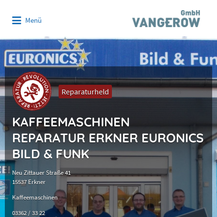
Suchen
Menü
nach:
Reparaturheld
KAFFEEMASCHINEN
REPARATUR ERKNER EURONICS
BILD & FUNK
Neu Zittauer Straße 41
15537 Erkner
Kaffeemaschinen
03362 / 33 22