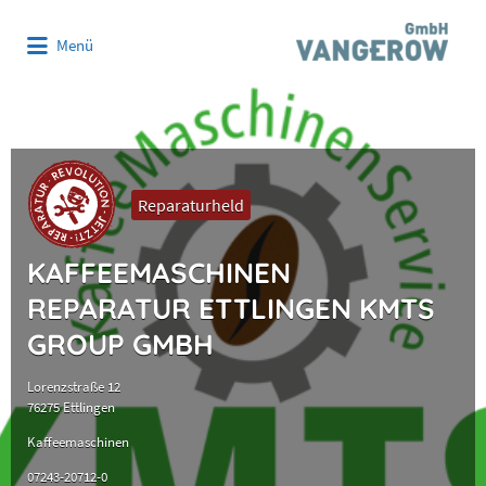
Suchen
Menü
nach:
Reparaturheld
KAFFEEMASCHINEN
REPARATUR ETTLINGEN KMTS
GROUP GMBH
Lorenzstraße 12
76275 Ettlingen
Kaffeemaschinen
07243-20712-0