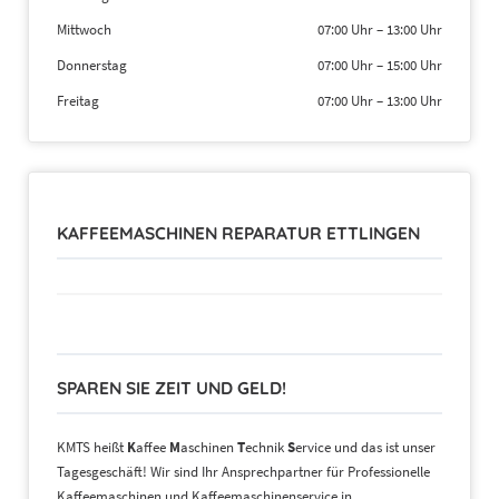
Mittwoch
07:00 Uhr
–
13:00 Uhr
Donnerstag
07:00 Uhr
–
15:00 Uhr
Freitag
07:00 Uhr
–
13:00 Uhr
KAFFEEMASCHINEN REPARATUR ETTLINGEN
SPAREN SIE ZEIT UND GELD!
KMTS heißt
K
affee
M
aschinen
T
echnik
S
ervice und das ist unser
Tagesgeschäft! Wir sind Ihr Ansprechpartner für Professionelle
Kaffeemaschinen und Kaffeemaschinenservice in