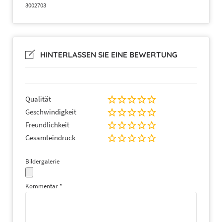
3002703
HINTERLASSEN SIE EINE BEWERTUNG
Qualität
Geschwindigkeit
Freundlichkeit
2. Angebote und Vertragsabschluss
Gesamteindruck
Bildergalerie
Kommentar
*