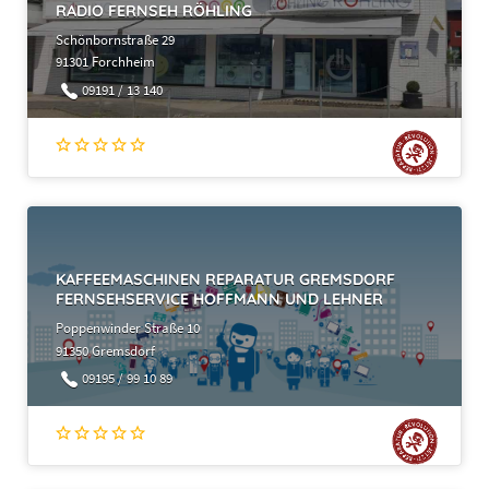
RADIO FERNSEH RÖHLING
Schönbornstraße 29
91301 Forchheim
09191 / 13 140
5. Eigentumsvorbehalt
KAFFEEMASCHINEN REPARATUR GREMSDORF
FERNSEHSERVICE HOFFMANN UND LEHNER
Poppenwinder Straße 10
6. Versandkosten
91350 Gremsdorf
09195 / 99 10 89