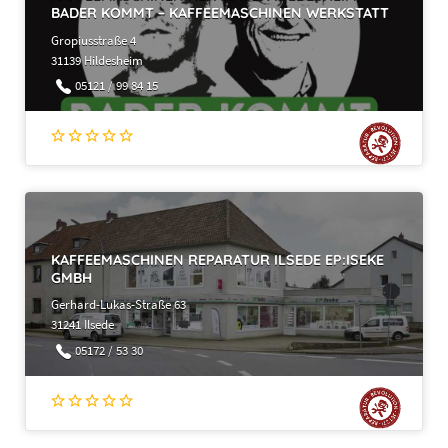
BADER KOMMT – KAFFEEMASCHINEN WERKSTATT
Gropiusstraße 4
31139 Hildesheim
05121 / 99 84 15
KAFFEEMASCHINEN REPARATUR ILSEDE EP:ISEKE
GMBH
Gerhard-Lukas-Straße 63
31241 Ilsede
05172 / 53 30