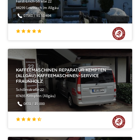
Fürst-Erich-Straße 22
88299 Leutkirch im Allgäu
07561 / 91 51 494
KAFFEEMASCHINEN REPARATUR KEMPTEN
(ALLGÄU) KAFFEEMASCHINEN-SERVICE
FRAUNHOLZ
Schillerstraße 22
87435 Kempten (Allgäu)
0831 / 15 000