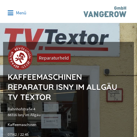
Suchen
Menü
nach:
Reparaturheld
KAFFEEMASCHINEN
REPARATUR ISNY IM ALLGÄU
TV TEXTOR
Bahnhofstraße 4
88316 Isny im Allgäu
Kaffeemaschinen
07562 / 22 45