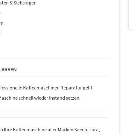
aten & Siebträger
g
im
r
 LASSEN
ofessionelle Kaffeemaschinen Reparatur geht.
 Maschine schnell wieder instand setzen.
en Ihre Kaffeemaschine aller Marken Saeco, Jura,