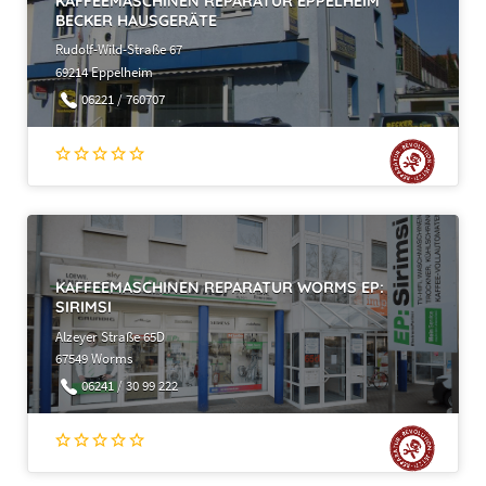
KAFFEEMASCHINEN REPARATUR EPPELHEIM
BECKER HAUSGERÄTE
Rudolf-Wild-Straße 67
69214 Eppelheim
06221 / 760707
KAFFEEMASCHINEN REPARATUR WORMS EP:
SIRIMSI
Alzeyer Straße 65D
67549 Worms
06241 / 30 99 222