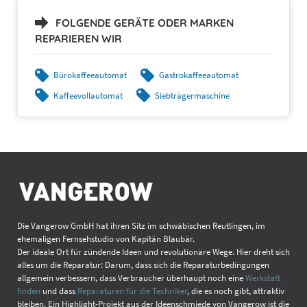
FOLGENDE GERÄTE ODER MARKEN
REPARIEREN WIR
Bürokaffeeautomat
Gastrokaffeeautomat
Kaffeevollautomat
Siebträgermaschine
Die Vangerow GmbH hat ihren Sitz im schwäbischen Reutlingen, im
ehemaligen Fernsehstudio von Kapitän Blaubär.
Der ideale Ort für zündende Ideen und revolutionäre Wege. Hier dreht sich
alles um die Reparatur: Darum, dass sich die Reparaturbedingungen
allgemein verbessern, dass Verbraucher überhaupt noch eine
Werkstatt
finden
und dass
Reparaturen für die Techniker
, die es noch gibt, attraktiv
bleiben. Ein Highlight-Projekt aus der Ideenschmiede von Vangerow ist die