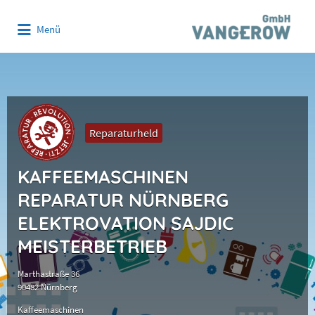
Suchen
Menü
nach:
Reparaturheld
KAFFEEMASCHINEN
REPARATUR NÜRNBERG
ELEKTROVATION SAJDIC
MEISTERBETRIEB
Marthastraße 36
90482 Nürnberg
Kaffeemaschinen