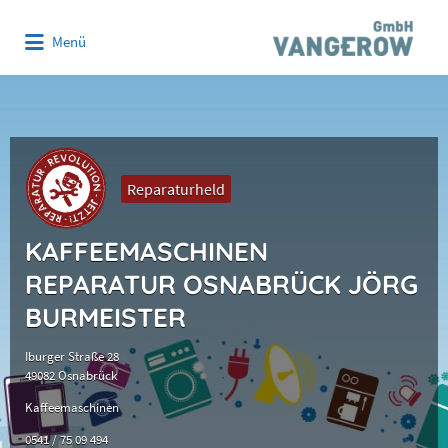
Suchen
Menü
nach:
Reparaturheld
KAFFEEMASCHINEN
REPARATUR OSNABRÜCK JÖRG
BURMEISTER
Iburger Straße 28
49082 Osnabrück
Kaffeemaschinen
0541 / 75 09 494