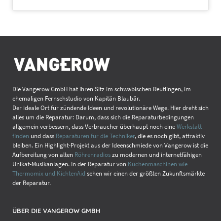
Die Vangerow GmbH hat ihren Sitz im schwäbischen Reutlingen, im
ehemaligen Fernsehstudio von Kapitän Blaubär.
Der ideale Ort für zündende Ideen und revolutionäre Wege. Hier dreht sich
alles um die Reparatur: Darum, dass sich die Reparaturbedingungen
allgemein verbessern, dass Verbraucher überhaupt noch eine
Werkstatt
finden
und dass
Reparaturen für die Techniker
, die es noch gibt, attraktiv
bleiben. Ein Highlight-Projekt aus der Ideenschmiede von Vangerow ist die
Aufbereitung von alten
Röhrenradios
zu modernen und internetfähigen
Unikat-Musikanlagen. In der Reparatur von
Küchenmaschinen wie
Thermomix und KichtenAid
sehen wir einen der größten Zukunftsmärkte
der Reparatur.
ÜBER DIE VANGEROW GMBH