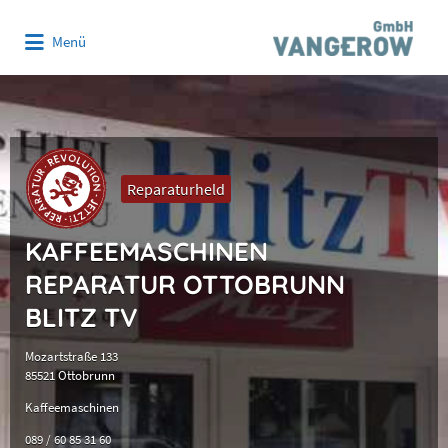
Suchen
Menü
nach:
Reparaturheld
KAFFEEMASCHINEN
REPARATUR OTTOBRUNN
BLITZ TV
Mozartstraße 133
85521 Ottobrunn
Kaffeemaschinen
089 / 60 85 31 60