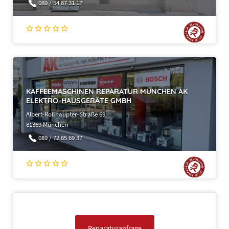
089 / 54 87 31 17
KAFFEEMASCHINEN REPARATUR MÜNCHEN AK
ELEKTRO-HAUSGERÄTE GMBH
Albert-Roßhaupter-Straße 69
81369 München
089 / 72 65 69 37
Reparaturanfrage