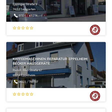
Eppinger Straße 9
74211 Leingarten
07131 / 43 274
KAFFEEMASCHINEN REPARATUR EPPELHEIM
BECKER HAUSGERÄTE
Rudolf-Wild-Straße 67
69214 Eppelheim
06221 / 760707