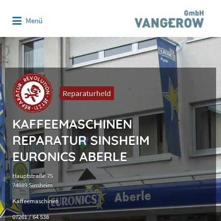
Suchen
Menü
nach:
Reparaturheld
KAFFEEMASCHINEN
REPARATUR SINSHEIM
EURONICS ABERLE
Hauptstraße 75
74889 Sinsheim
Kaffeemaschinen
07261 / 64 538