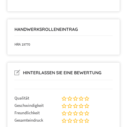
HANDWERKSROLLENEINTRAG
Vertretungsberechtigte:
HRA 19770
Registernummer:
HRA19770
Amtsgericht:
Wuppertal
Umsatzsteuer-ID:
DE270252775
HINTERLASSEN SIE EINE BEWERTUNG
Telefonnummer:
+49 212 202793
Faxnummer:
+49 212 207960
Qualität
Geschwindigkeit
E-Mail:
fernseh-
kortenhaus@arcor.de
Freundlichkeit
Gesamteindruck
Sonstige Hinweise:
Kontakt