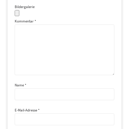
Datenschutzbeauftragter :
Bildergalerie
Herr Erich Zimmermann –
datenschutz@euronics-
Kommentar
*
kortenhaus.de
Name
*
E-Mail-Adresse
*