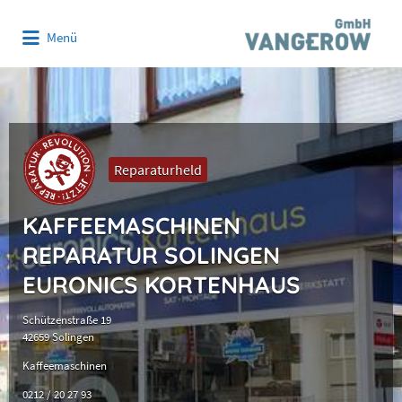
Suchen
Menü
nach:
Reparaturheld
KAFFEEMASCHINEN
REPARATUR SOLINGEN
EURONICS KORTENHAUS
Schützenstraße 19
42659 Solingen
Kaffeemaschinen
0212 / 20 27 93