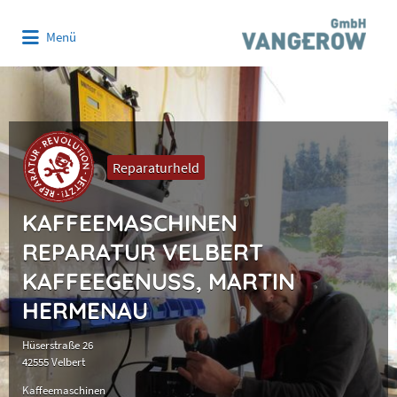
Suchen
Menü
nach:
Reparaturheld
KAFFEEMASCHINEN
REPARATUR VELBERT
KAFFEEGENUSS, MARTIN
HERMENAU
Hüserstraße 26
42555 Velbert
Kaffeemaschinen