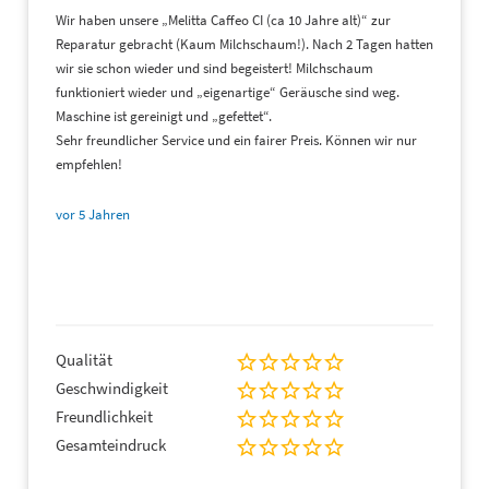
(4)
Wir haben unsere „Melitta Caffeo CI (ca 10 Jahre alt)“ zur
Reparatur gebracht (Kaum Milchschaum!). Nach 2 Tagen hatten
wir sie schon wieder und sind begeistert! Milchschaum
funktioniert wieder und „eigenartige“ Geräusche sind weg.
Maschine ist gereinigt und „gefettet“.
Sehr freundlicher Service und ein fairer Preis. Können wir nur
empfehlen!
vor 5 Jahren
§ 3 Zurückbehaltungsrecht
,
Eigentumsvorbehalt
(1)
Qualität
Geschwindigkeit
Freundlichkeit
(2)
Gesamteindruck