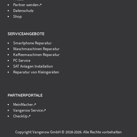
Partner werden↗
Datenschutz
Shop
SERVICEANGEBOTE
Smartphone Reparatur
II. Kundeninformationen
Waschmaschinen Reparatur
Kaffeemaschinen Reparatur
1. Identität des Verkäufers
PC Service
SAT Anlagen Installation
Reparatur von Kleingeräten
Martin Hermenau
Hüserstraße 26
42555 Velbert
PARTNERPORTALE
Deutschland
Telefon: 0205281013
MeinMacher↗
Vangerow Service↗
E-Mail: m.hermenau@t-online.de
CheckUp↗
Copyright Vangerow GmbH © 2018-
2026. Alle Rechte vorbehalten