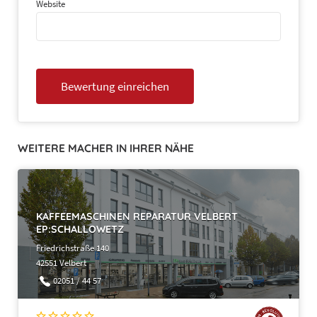
Website
c)
d)
WEITERE MACHER IN IHRER NÄHE
KAFFEEMASCHINEN REPARATUR VELBERT
EP:SCHALLOWETZ
Friedrichstraße 140
§ 4 Gewährleistung
42551 Velbert
02051 / 44 57
(1)