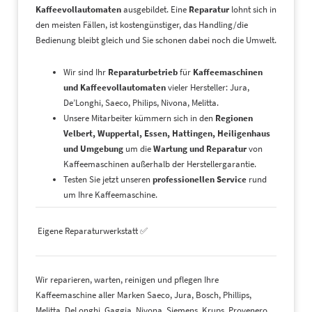
Kaffeevollautomaten
ausgebildet. Eine
Reparatur
lohnt sich in
den meisten Fällen, ist kostengünstiger, das Handling/die
Bedienung bleibt gleich und Sie schonen dabei noch die Umwelt.
Wir sind Ihr
Reparaturbetrieb
für
Kaffeemaschinen
und Kaffeevollautomaten
vieler Hersteller: Jura,
De’Longhi, Saeco, Philips, Nivona, Melitta.
Unsere Mitarbeiter kümmern sich in den
Regionen
Velbert, Wuppertal, Essen, Hattingen, Heiligenhaus
und Umgebung
um die
Wartung und Reparatur
von
Kaffeemaschinen außerhalb der Herstellergarantie.
Testen Sie jetzt unseren
professionellen Service
rund
um Ihre Kaffeemaschine.
Eigene Reparaturwerkstatt ✅
Wir reparieren, warten, reinigen und pflegen Ihre
Kaffeemaschine aller Marken Saeco, Jura, Bosch, Phillips,
Melitta, DeLonghi, Gaggia, Nivona, Siemens, Krups, Provenero.