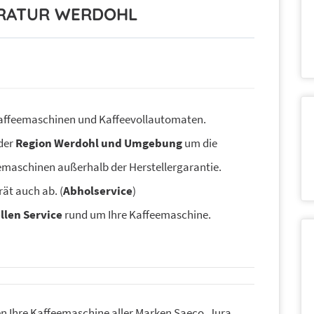
ARATUR WERDOHL
affeemaschinen und Kaffeevollautomaten.
 der
Region Werdohl und Umgebung
um die
maschinen außerhalb der Herstellergarantie.
rät auch ab. (
Abholservice
)
llen Service
rund um Ihre Kaffeemaschine.
en Ihre Kaffeemaschine aller Marken Saeco, Jura,