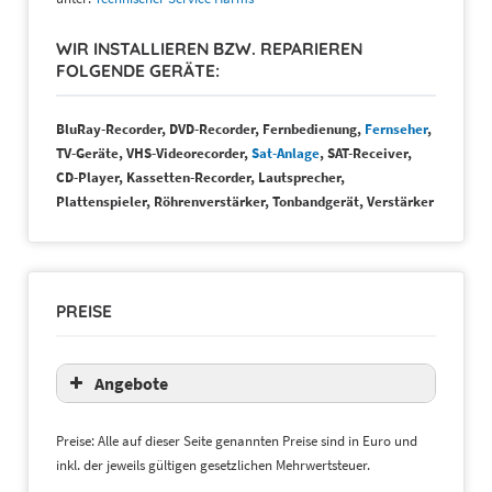
Selfsat
Onkyo
TechniSat
Pioneer
WIR INSTALLIEREN BZW. REPARIEREN
Wavefrontier
JVC und weitere
FOLGENDE GERÄTE:
BluRay-Recorder, DVD-Recorder, Fernbedienung,
Fernseher
,
TV-Geräte, VHS-Videorecorder,
Sat-Anlage
, SAT-Receiver,
CD-Player, Kassetten-Recorder, Lautsprecher,
Plattenspieler, Röhrenverstärker, Tonbandgerät, Verstärker
PREISE
Angebote
Preise: Alle auf dieser Seite genannten Preise sind in Euro und
inkl. der jeweils gültigen gesetzlichen Mehrwertsteuer.