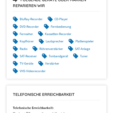
REPARIEREN WIR
BluRay-Recorder
CD-Player
DVD-Recorder
Fernbedienung
Fernseher
Kassetten-Recorder
Kopfhörer
Lautsprecher
Plattenspieler
Radio
Röhrenverstärker
SAT-Anlage
SAT-Receiver
Tonbandgerät
Tuner
TV-Geräte
Verstärker
VHS-Videorecorder
TELEFONISCHE ERREICHBARKEIT
Telefonische Erreichbarkeit: