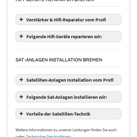
Sony
LG
Loewe
Verstärker & Hifi-Reparatur vom Profi
Orion
TechniSat
Folgende Hifi-Geräte reparieren wir:
Telefunken
Sharp
Panasonic
Toshiba
Bose
Metz
SAT-ANLAGEN INSTALLATION BREMEN
Sony
Grundig und weitere
Kenwood
Sharp
Satelliten-Anlagen Installation vom Profi
Revox
Philips
Folgende Sat-Anlagen installieren wir:
Teufel
Denon
Fuba
Braun
Vorteile der Satelliten-Technik
Hirschmann
Electronics
Humax
Grundig
Weitere Informationen zu unseren Leistungen finden Sie auch
Kathrein
Marantz
unter:
Technischer Service Harms