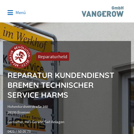
Suchen
Menü
nach:
Reparaturheld
REPARATUR KUNDENDIENST
BREMEN TECHNISCHER
SERVICE HARMS
Hohentorsheerstraße 160
28199 Bremen
Fernseher
HiFi-Geräte
Sat-Anlagen
0421 / 50 05 73