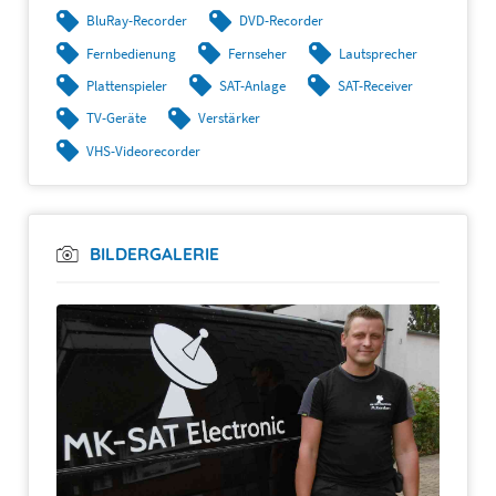
BluRay-Recorder
DVD-Recorder
Fernbedienung
Fernseher
Lautsprecher
Plattenspieler
SAT-Anlage
SAT-Receiver
TV-Geräte
Verstärker
VHS-Videorecorder
BILDERGALERIE