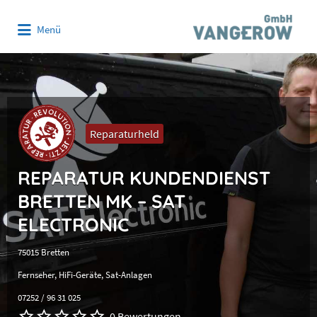
Suchen
Menü
nach:
Reparaturheld
REPARATUR KUNDENDIENST
BRETTEN MK – SAT
ELECTRONIC
75015 Bretten
Fernseher
HiFi-Geräte
Sat-Anlagen
07252 / 96 31 025
0 Bewertungen