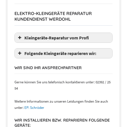
Humax
Grundig
Kathrein
Marantz
ELEKTRO-KLEINGERÄTE REPARATUR
Selfsat
Onkyo
KUNDENDIENST WERDOHL
TechniSat
Pioneer
Wavefrontier
JVC und weitere
Kleingeräte-Reparatur vom Profi
Folgende Kleingeräte reparieren wir:
WIR SIND IHR ANSPRECHPARTNER
Stihl
Kränzle
Kärcher
Gerne können Sie uns telefonisch kontaktieren unter: 02392 / 25
Bosch
54
Nilfisk
Kleingeräte Reparatur
Skil
Weitere Informationen zu unseren Leistungen finden Sie auch
AEG
unter:
EP: Schröder
Amica
Bauknecht
WIR INSTALLIEREN BZW. REPARIEREN FOLGENDE
Bomann
GERÄTE: