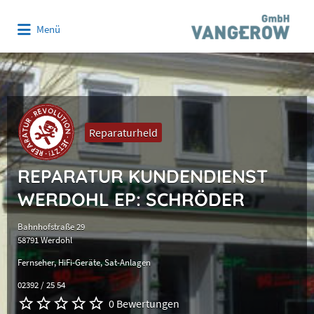
Suchen
Menü
nach:
Reparaturheld
REPARATUR KUNDENDIENST
WERDOHL EP: SCHRÖDER
Bahnhofstraße 29
58791 Werdohl
Fernseher
HiFi-Geräte
Sat-Anlagen
02392 / 25 54
0 Bewertungen