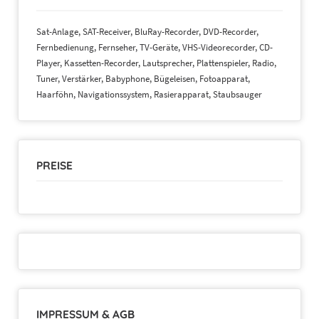
Domo
Miele
Sat-Anlage, SAT-Receiver, BluRay-Recorder, DVD-Recorder,
Neff
Fernbedienung, Fernseher, TV-Geräte, VHS-Videorecorder, CD-
Siemens
Player, Kassetten-Recorder, Lautsprecher, Plattenspieler, Radio,
Whirlpool
Tuner, Verstärker, Babyphone, Bügeleisen, Fotoapparat,
Samsung
Haarföhn, Navigationssystem, Rasierapparat, Staubsauger
Panasonic
Canon
JVC
und weitere
PREISE
IMPRESSUM & AGB