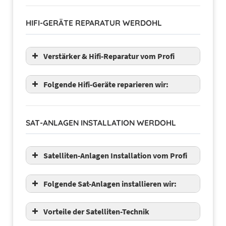
Panasonic
Samsung
HIFI-GERÄTE REPARATUR WERDOHL
Sony
LG
Loewe
Verstärker & Hifi-Reparatur vom Profi
Orion
TechniSat
Folgende Hifi-Geräte reparieren wir:
Telefunken
Sharp
Panasonic
Toshiba
Bose
Metz
SAT-ANLAGEN INSTALLATION WERDOHL
Sony
Grundig und weitere
Kenwood
Sharp
Satelliten-Anlagen Installation vom Profi
Revox
Philips
Folgende Sat-Anlagen installieren wir:
Teufel
Denon
Fuba
Braun
Vorteile der Satelliten-Technik
Hirschmann
Electronics