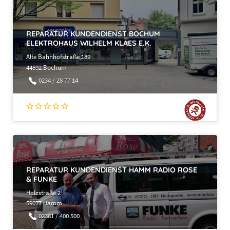
REPARATUR KUNDENDIENST BOCHUM
ELEKTROHAUS WILHELM KLAES E.K.
Alte Bahnhofstraße 189
44892 Bochum
0234 / 28 77 14
REPARATUR KUNDENDIENST HAMM RADIO ROSE
& FUNKE
Holzstraße 2
59077 Hamm
02381 / 400 500