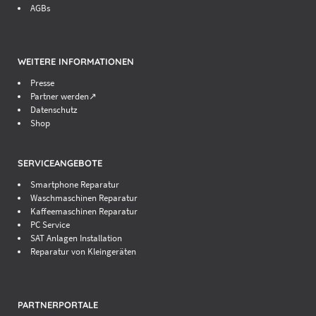
AGBs
iPhone 5 / iPhone 5c
WEITERE INFORMATIONEN
Display inkl. Touchelektronik & LCD -
59,90
€*
Bildschirm
Presse
Partner werden↗
Komponententausch
auf
Datenschutz
Shop
Anfrage
Akkuwechsel
49,90 €*
SERVICEANGEBOTE
Smartphone Reparatur
Waschmaschinen Reparatur
Kaffeemaschinen Reparatur
PC Service
SAT Anlagen Installation
Reparatur von Kleingeräten
PARTNERPORTALE