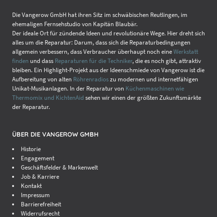
Die Vangerow GmbH hat ihren Sitz im schwäbischen Reutlingen, im
Display inkl. Touchelektronik & LCD -
69,90 €*
ehemaligen Fernsehstudio von Kapitän Blaubär.
Bildschirm
Der ideale Ort für zündende Ideen und revolutionäre Wege. Hier dreht sich
alles um die Reparatur: Darum, dass sich die Reparaturbedingungen
Komponententausch
auf
allgemein verbessern, dass Verbraucher überhaupt noch eine
Werkstatt
Anfrage
finden
und dass
Reparaturen für die Techniker
, die es noch gibt, attraktiv
bleiben. Ein Highlight-Projekt aus der Ideenschmiede von Vangerow ist die
Aufbereitung von alten
Röhrenradios
zu modernen und internetfähigen
Akkuwechsel
49,90 €*
Unikat-Musikanlagen. In der Reparatur von
Küchenmaschinen wie
Thermomix und KichtenAid
sehen wir einen der größten Zukunftsmärkte
der Reparatur.
iPhone 5s
ÜBER DIE VANGEROW GMBH
Display inkl. Touchelektronik & LCD -
59,90 €*
Historie
Bildschirm
Engagement
Geschäftsfelder & Markenwelt
Komponententausch
auf
Job & Karriere
Anfrage
Kontakt
Impressum
Akkuwechsel
49,90 €*
Barrierefreiheit
Widerrufsrecht