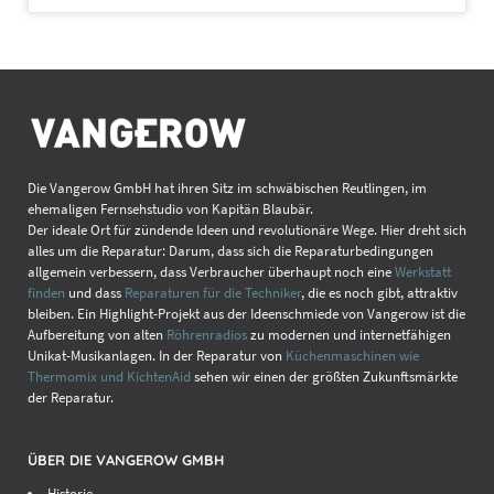
Akkuwechsel
auf Anfrage
Displaytausch
Die Vangerow GmbH hat ihren Sitz im schwäbischen Reutlingen, im
ehemaligen Fernsehstudio von Kapitän Blaubär.
auf Anfrage
Der ideale Ort für zündende Ideen und revolutionäre Wege. Hier dreht sich
alles um die Reparatur: Darum, dass sich die Reparaturbedingungen
Komponententausch
allgemein verbessern, dass Verbraucher überhaupt noch eine
Werkstatt
auf Anfrage
finden
und dass
Reparaturen für die Techniker
, die es noch gibt, attraktiv
bleiben. Ein Highlight-Projekt aus der Ideenschmiede von Vangerow ist die
Akkuwechsel
Aufbereitung von alten
Röhrenradios
zu modernen und internetfähigen
Unikat-Musikanlagen. In der Reparatur von
Küchenmaschinen wie
auf Anfrage
Thermomix und KichtenAid
sehen wir einen der größten Zukunftsmärkte
der Reparatur.
ÜBER DIE VANGEROW GMBH
Displaytausch
Historie