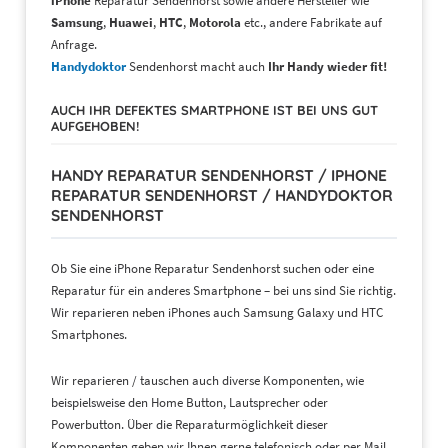
iPhone
Reparatur Sendenhorst sowie andere Hersteller wie
Samsung
,
Huawei
,
HTC
,
Motorola
etc., andere Fabrikate auf
Anfrage.
Handydoktor
Sendenhorst
macht auch
Ihr Handy wieder fit!
AUCH IHR DEFEKTES SMARTPHONE IST BEI UNS GUT
AUFGEHOBEN!
HANDY REPARATUR SENDENHORST / IPHONE
REPARATUR SENDENHORST / HANDYDOKTOR
SENDENHORST
Ob Sie eine iPhone Reparatur Sendenhorst suchen oder eine
Reparatur für ein anderes Smartphone – bei uns sind Sie richtig.
Wir reparieren neben iPhones auch Samsung Galaxy und HTC
Smartphones.
Wir reparieren / tauschen auch diverse Komponenten, wie
beispielsweise den Home Button, Lautsprecher oder
Powerbutton. Über die Reparaturmöglichkeit dieser
Komponenten geben wir Ihnen gerne telefonisch oder per Mail