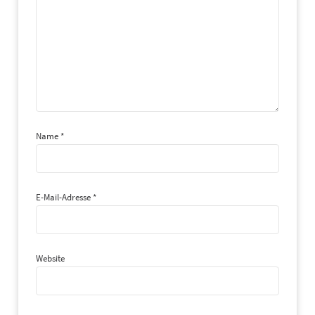
auf Anfrage
179,00 €*
Displaytausch refurbished
Displaytausch
199,00 €*
Displaytausch orginal
pulled
auf Anfrage
auf Anfrage
Komponententausch
Komponententausch
59,00 €*
Akkuwechsel
Name
*
auf Anfrage
Akkuwechsel
auf Anfrage
E-Mail-Adresse
*
99,00 €*
Displaytausch univ. komp.
69,00 €*
Komponententausch
49,00 €*
Akkuwechsel
Displaytausch
Website
auf Anfrage
Komponententausch