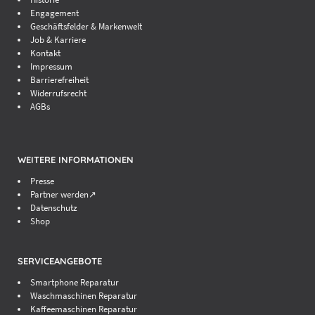
auf Anfrage
Engagement
Geschäftsfelder & Markenwelt
Komponententausch
Job & Karriere
Kontakt
auf Anfrage
Impressum
Barrierefreiheit
Akkuwechsel
Widerrufsrecht
auf Anfrage
AGBs
WEITERE INFORMATIONEN
Displaytausch
Presse
Partner werden↗
auf Anfrage
Datenschutz
Komponententausch
Shop
auf Anfrage
SERVICEANGEBOTE
Akkuwechsel
Smartphone Reparatur
auf Anfrage
Waschmaschinen Reparatur
Kaffeemaschinen Reparatur