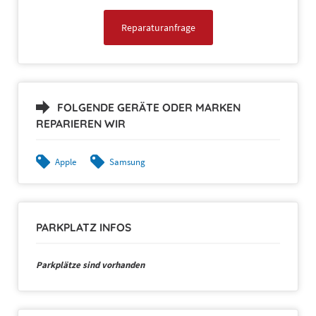
39,00 €*
Akkuwechsel
auf Anfrage
Reparaturanfrage
Komponententausch
auf Anfrage
Akkuwechsel
FOLGENDE GERÄTE ODER MARKEN
auf Anfrage
REPARIEREN WIR
Apple
Samsung
Displaytausch
auf Anfrage
PARKPLATZ INFOS
Komponententausch
auf Anfrage
Parkplätze sind vorhanden
Akkuwechsel
auf Anfrage