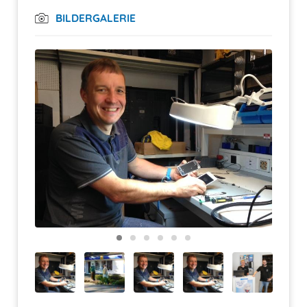
BILDERGALERIE
Displaytausch
auf Anfrage
Komponententausch
auf Anfrage
Akkuwechsel
auf Anfrage
Displaytausch
auf Anfrage
Komponententausch
auf Anfrage