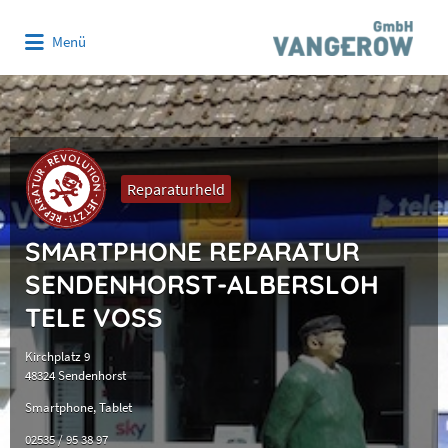
Suchen
Menü
nach:
Reparaturheld
SMARTPHONE REPARATUR
SENDENHORST-ALBERSLOH
TELE VOSS
Kirchplatz 9
48324 Sendenhorst
Smartphone
Tablet
02535 / 95 38 97