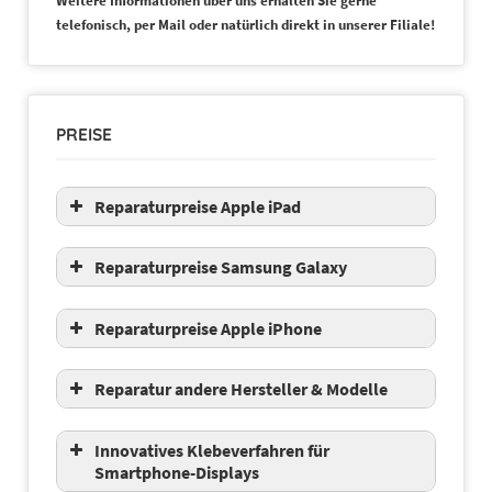
Weitere Informationen über uns erhalten Sie gerne
telefonisch, per Mail oder natürlich direkt in unserer Filiale!
PREISE
Reparaturpreise Apple iPad
Reparaturpreise Samsung Galaxy
Reparaturpreise Apple iPhone
Displaytausch
Reparatur andere Hersteller & Modelle
auf Anfrage
Displaytausch
Akkuwechsel
Innovatives Klebeverfahren für
auf Anfrage
Smartphone-Displays
auf Anfrage