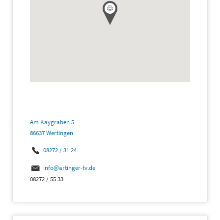
Am Kaygraben 5
86637 Wertingen
08272 / 31 24
info@artinger-tv.de
08272 / 55 33