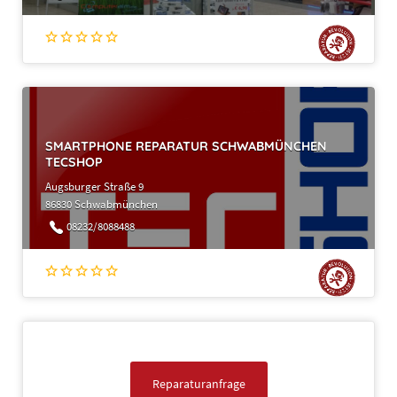
SMARTPHONE REPARATUR SCHWABMÜNCHEN
TECSHOP
Augsburger Straße 9
86830 Schwabmünchen
08232/8088488
Reparaturanfrage